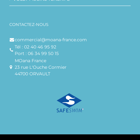
CONTACTEZ-NOUS
commercial@moana-france.com
Tél : 02 40 46 95 92
Port : 06 34 99 50 15
MOana France
23 rue L'Ouche Cormier
44700 ORVAULT