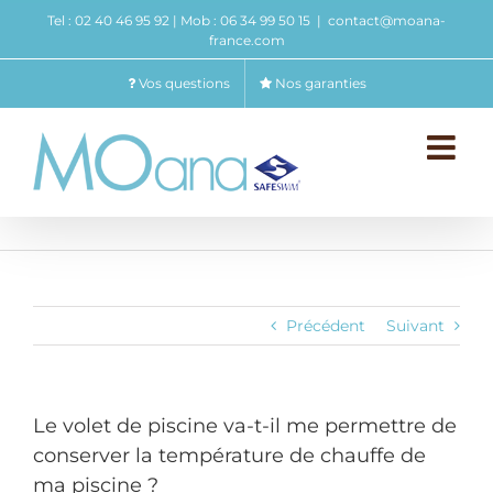
Passer
Tel : 02 40 46 95 92 | Mob : 06 34 99 50 15
|
contact@moana-
au
france.com
contenu
Vos questions
Nos garanties
Précédent
Suivant
Le volet de piscine va-t-il me permettre de
conserver la température de chauffe de
ma piscine ?