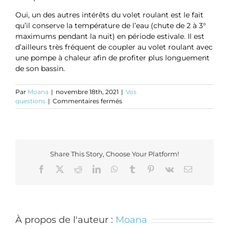
Oui, un des autres intérêts du volet roulant est le fait
qu’il conserve la température de l’eau (chute de 2 à 3°
maximums pendant la nuit) en période estivale. Il est
d’ailleurs très fréquent de coupler au volet roulant avec
une pompe à chaleur afin de profiter plus longuement
de son bassin.
Par
Moana
|
novembre 18th, 2021
|
Vos
sur
questions
|
Commentaires fermés
Le
volet
de
piscine
va-
Share This Story, Choose Your Platform!
t-
il
Facebook
Twitter
Reddit
LinkedIn
WhatsApp
Tumblr
Pinterest
Vk
Email
me
permettre
de
conserver
la
À propos de l'auteur :
Moana
température