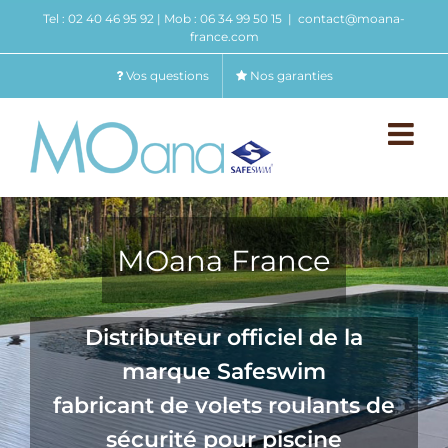
Passer
Tel : 02 40 46 95 92 | Mob : 06 34 99 50 15
|
contact@moana-
au
france.com
contenu
Vos questions
Nos garanties
MOana France
Distributeur officiel de la
marque Safeswim
fabricant de volets roulants de
sécurité pour piscine