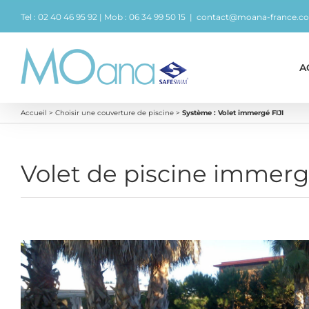
Passer
Tel : 02 40 46 95 92 | Mob : 06 34 99 50 15
|
contact@moana-france.c
au
contenu
A
Accueil
>
Choisir une couverture de piscine
>
Système : Volet immergé FIJI
Volet de piscine immerg