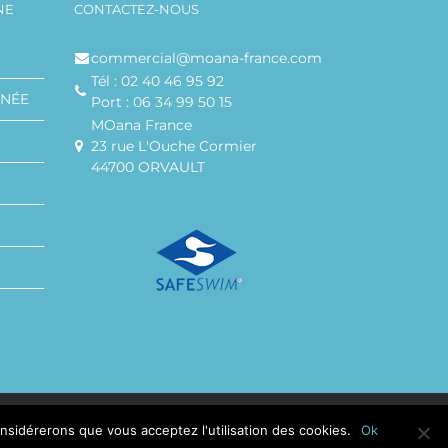
NE
CONTACTEZ-NOUS
commercial@moana-france.com
Tél : 02 40 46 95 92
ANÉE
Port : 06 34 99 50 15
MOana France
23 rue L'Ouche Cormier
44700 ORVAULT
onsidérerons que vous acceptez l'utilisation des cookies.
Ok