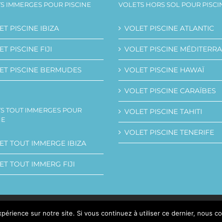
S IMMERGES POUR PISCINE
VOLETS HORS SOL POUR PISCI
ET PISCINE IBIZA
VOLET PISCINE ATLANTIC
T PISCINE FIJI
VOLET PISCINE MÉDITERR
ET PISCINE BERMUDES
VOLET PISCINE HAWAÏ
VOLET PISCINE CARAÏBES
S TOUT IMMERGES POUR
VOLET PISCINE TAHITI
NE
VOLET PISCINE TENERIFE
ET TOUT IMMERGE IBIZA
ET TOUT IMMERG FIJI
© Copyright MOana FRANCE SARL
périence sur notre site. Si vous continuez à utiliser ce dernier, nous c