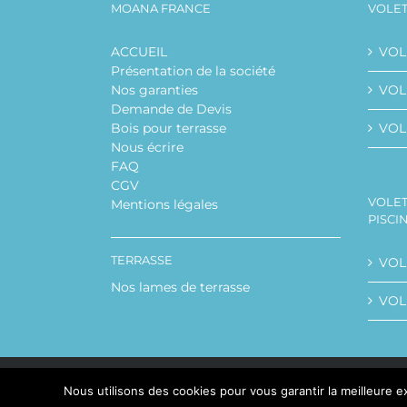
MOANA FRANCE
VOLET
ACCUEIL
VOL
Présentation de la société
Nos garanties
VOLE
Demande de Devis
Bois pour terrasse
VOL
Nous écrire
FAQ
CGV
VOLET
Mentions légales
PISCI
TERRASSE
VOL
Nos lames de terrasse
VOL
Nous utilisons des cookies pour vous garantir la meilleure ex