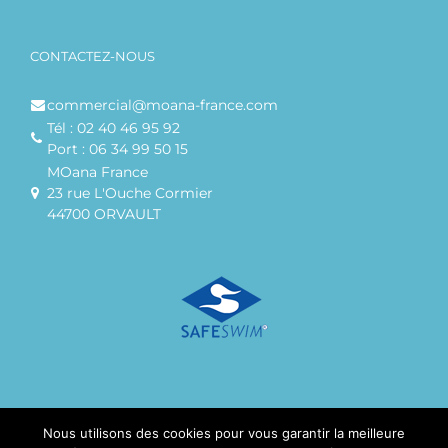
CONTACTEZ-NOUS
commercial@moana-france.com
Tél : 02 40 46 95 92
Port : 06 34 99 50 15
MOana France
23 rue L'Ouche Cormier
44700 ORVAULT
Nous utilisons des cookies pour vous garantir la meilleure