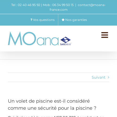
Passer
Tel : 02 40 46 95 92 | Mob : 06 34 99 50 15
|
contact@moana-
au
france.com
contenu
Vos questions
Nos garanties
Suivant
Un volet de piscine est-il considéré
comme une sécurité pour la piscine ?