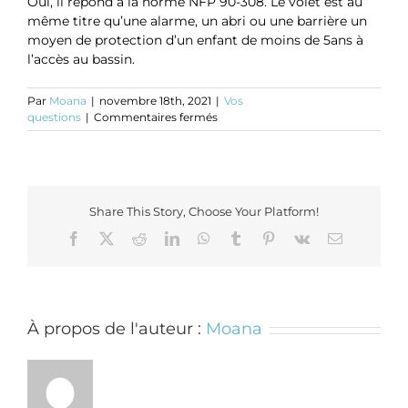
Oui, il répond à la norme NFP 90-308. Le volet est au
même titre qu’une alarme, un abri ou une barrière un
moyen de protection d’un enfant de moins de 5ans à
l’accès au bassin.
Par
Moana
|
novembre 18th, 2021
|
Vos
sur
questions
|
Commentaires fermés
Un
volet
de
piscine
est-
Share This Story, Choose Your Platform!
il
considéré
Facebook
Twitter
Reddit
LinkedIn
WhatsApp
Tumblr
Pinterest
Vk
Email
comme
une
sécurité
pour
la
À propos de l'auteur :
Moana
piscine
?