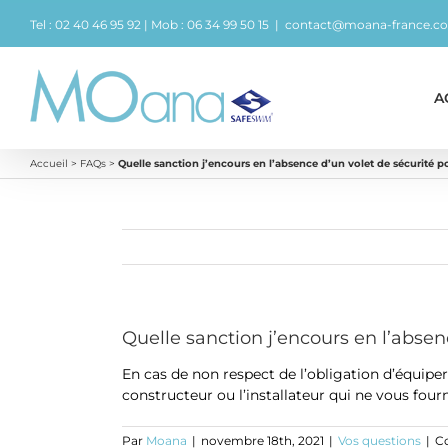
Passer
Tel : 02 40 46 95 92 | Mob : 06 34 99 50 15
|
contact@moana-france.c
au
contenu
A
Accueil
>
FAQs
>
Quelle sanction j’encours en l’absence d’un volet de sécurité p
Quelle sanction j’encours en l’absen
En cas de non respect de l’obligation d’équiper
constructeur ou l’installateur qui ne vous fo
Par
Moana
|
novembre 18th, 2021
|
Vos questions
|
C