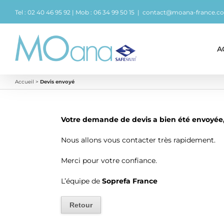
Passer
Tel : 02 40 46 95 92 | Mob : 06 34 99 50 15
|
contact@moana-france.c
au
contenu
A
Accueil
>
Devis envoyé
Votre demande de devis a bien été envoyée,
Nous allons vous contacter très rapidement.
Merci pour votre confiance.
L’équipe de
Soprefa France
Retour